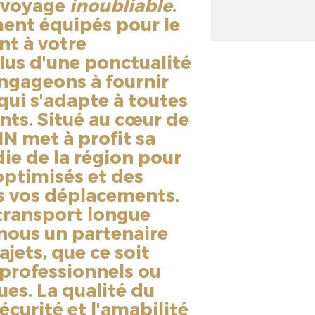
e voyage
inoubliable
.
ment équipés pour le
ont à votre
plus d'une ponctualité
ngageons à fournir
qui s'adapte à toutes
ents. Situé au cœur de
N met à profit sa
e de la région pour
 optimisés et des
us vos déplacements.
 transport longue
e nous un partenaire
ajets, que ce soit
professionnels ou
ues. La qualité du
sécurité et l'amabilité