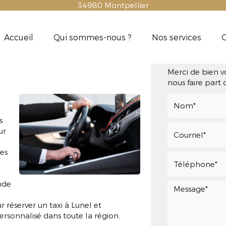
34980
Montpellier
Accueil
Qui sommes-nous ?
Nos services
G
I LUNEL
Contact
Merci de bien v
nous faire part
s
ur
ues
nde
 réserver un taxi à Lunel et
sonnalisé dans toute la région.