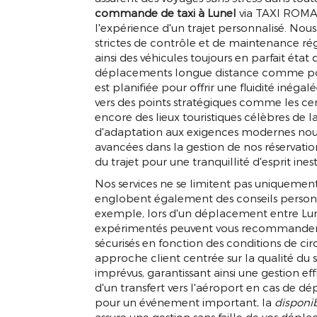
commande de taxi à Lunel
via TAXI ROMAI
l'expérience d'un trajet personnalisé. No
strictes de contrôle et de maintenance régu
ainsi des véhicules toujours en parfait ét
déplacements longue distance comme pour
est planifiée pour offrir une fluidité iné
vers des points stratégiques comme les cent
encore des lieux touristiques célèbres de l
d'adaptation aux exigences modernes nou
avancées dans la gestion de nos réservation
du trajet pour une tranquillité d'esprit ine
Nos services ne se limitent pas uniquement à
englobent également des conseils personna
exemple, lors d'un déplacement entre Lune
expérimentés peuvent vous recommander les
sécurisés en fonction des conditions de cir
approche client centrée sur la qualité du se
imprévus, garantissant ainsi une gestion eff
d'un transfert vers l'aéroport en cas de dé
pour un événement important, la
disponib