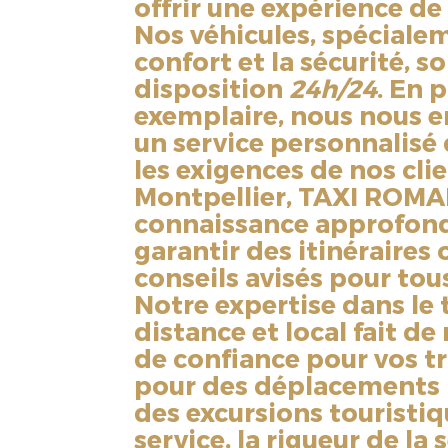
offrir une expérience d
Nos véhicules, spéciale
confort et la sécurité, s
disposition
24h/24
. En 
exemplaire, nous nous e
un service personnalisé 
les exigences de nos cli
Montpellier, TAXI ROMAI
connaissance approfondi
garantir des itinéraires
conseils avisés pour to
Notre expertise dans le
distance et local fait d
de confiance pour vos tr
pour des déplacements 
des excursions touristiq
service, la rigueur de la 