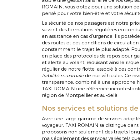
assure une gestion sans faille de vos dépl
ROMAIN, vous optez pour une solution de t
pensé pour votre bien-être et votre sécurit
La sécurité de nos passagers est notre prior
suivent des formations régulières en condui
en assistance en cas d'urgence. Ils possè
des routes et des conditions de circulation
constamment le trajet le plus adapté. Pou
en place des protocoles de repos pour gara
et alerte au volant, réduisant ainsi le risque
régulier de notre flotte, associé à des cont
fiabilité maximale
de nos véhicules. Ce niv
transparence, combiné à une approche hu
TAXI ROMAIN une référence incontestabl
région de Montpellier et au-delà.
Nos services et solutions de
Avec une large gamme de services adaptés
voyageur, TAXI ROMAIN se distingue dans 
proposons non seulement des trajets long
mais également des services variés tels que 