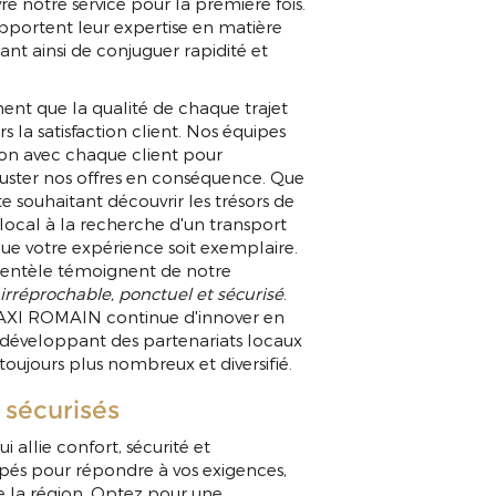
e notre service pour la première fois.
apportent leur expertise en matière
ant ainsi de conjuguer rapidité et
t que la qualité de chaque trajet
 la satisfaction client. Nos équipes
ion avec chaque client pour
uster nos offres en conséquence. Que
te souhaitant découvrir les trésors de
 local à la recherche d'un transport
ue votre expérience soit exemplaire.
 clientèle témoignent de notre
e
irréprochable, ponctuel et sécurisé
.
TAXI ROMAIN continue d'innover en
 développant des partenariats locaux
toujours plus nombreux et diversifié.
t sécurisés
 allie confort, sécurité et
ipés pour répondre à vos exigences,
 la région. Optez pour une