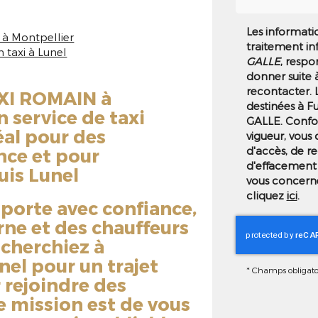
Les informatio
t à Montpellier
traitement in
taxi à Lunel
GALLE
, respo
donner suite 
recontacter.
XI ROMAIN à
destinées à F
n service de taxi
GALLE. Confo
éal pour des
vigueur, vous
d'accès, de re
nce et pour
d'effacement 
is Lunel
vous concerne
cliquez
ici
.
porte avec confiance,
rne et des chauffeurs
cherchiez à
nel
pour un trajet
*
Champs obligato
 rejoindre des
e mission est de vous