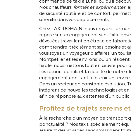
commande de taxi à Lunel ou qu'il découvr
Nos chauffeurs,
formés et expérimentés
, 
de sécurité routière et de confort, permett
sérénité dans vos déplacements.
Chez TAXI ROMAIN, nous croyons fermemen
repose sur un engagement sans faille envers
dévouées travaillent en étroite collaborat
comprendre précisément ses besoins et aj
vous soyez un voyageur d'affaires, un touris
Montpellier et ses environs, ou un résident
fiable, nous mettons tout en œuvre pour q
Les retours positifs et la fidélité de notre
engagement constant à fournir un servic
Dans un secteur en constante évolution, 
intégrant de nouvelles technologies et en
afin de répondre aux attentes d'un public 
Profitez de trajets sereins e
À la recherche d'un moyen de transport qui
ponctualité ? Nos taxis, spécialement équ
assurent des voyages
sans stress
dans toute