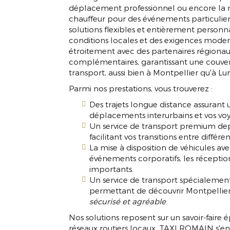
déplacement professionnel ou encore la mi
chauffeur pour des événements particuliers
solutions flexibles et entièrement personn
conditions locales et des exigences mode
étroitement avec des partenaires régionaux
complémentaires, garantissant une couver
transport, aussi bien à Montpellier qu'à L
Parmi nos prestations, vous trouverez :
Des trajets longue distance assurant 
déplacements interurbains et vos voy
Un service de transport premium depui
facilitant vos transitions entre diff
La mise à disposition de véhicules av
événements corporatifs, les récepti
importants.
Un service de transport spécialement 
permettant de découvrir Montpellier
sécurisé et agréable
.
Nos solutions reposent sur un savoir-faire 
réseaux routiers locaux. TAXI ROMAIN s'eng