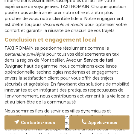
informations essentielles susceptibles de faciliter votre
expérience de voyage avec TAXI ROMAIN. Chaque question
posée nous aide à améliorer notre offre et à être plus
proches de vous, notre clientèle fidèle. Notre engagement
est d'être toujours
disponible et réactif
pour optimiser votre
confort et garantir la réussite de chacun de vos trajets.
Conclusion et engagement local
TAXI ROMAIN se positionne résolument comme le
partenaire privilégié
pour tous vos déplacements en taxi
dans la région de Montpellier. Avec un
Service de taxi
Juvignac
haut de gamme, nous combinons excellence
opérationnelle, technologies modernes et engagement
envers la satisfaction client pour vous offrir des trajets
sécurisés et agréables. En favorisant des solutions de mobilité
innovantes et en intégrant des pratiques respectueuses de
l'environnement, nous contribuons activement à la vie locale
et au bien-être de la communauté.
Nous sommes fiers de servir des villes dynamiques et
diversifiées comme Montpellier, Juvignac, Castelnau-le-Lez
Contactez-nous
Appelez-nous
et bien d'autres localités. Chaque zone géographique
bénéficie d'un maillage optimisé et d'un service sur mesure