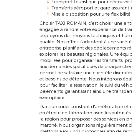
Transport touristique pour découvrir 
Transferts aéroport et gare assurant
Mise à disposition pour une flexibili
Choisir TAXI ROMAIN, c'est choisir une ent
engagée à rendre votre expérience de tr
déployons des moyens techniques et humain
qualité. Nos offres s'adaptent à une variét
entreprise planifiant des déplacements rég
explorer les beautés régionales. Une équ
mobilisée pour organiser les transferts, pr
aux demandes spécifiques de chaque clien
permet de satisfaire une clientèle diversifi
et besoins de détente. Nous intégrons ég
pour faciliter la réservation, le suivi du vé
paiements, garantissant ainsi une transpar
exemplaire.
Dans un souci constant d'amélioration et 
en étroite collaboration avec les autorités 
la région pour proposer des services en ph
marché. Nous organisons régulièrement de
mettons à jour nos protocoles afin de rép