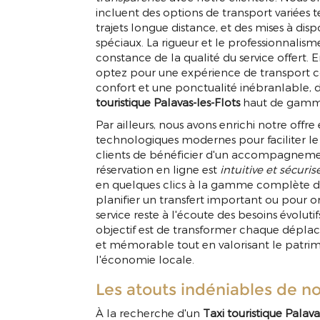
incluent des options de transport variées t
trajets longue distance, et des mises à di
spéciaux. La rigueur et le professionnalism
constance de la qualité du service offert.
optez pour une expérience de transport co
confort et une ponctualité inébranlable, d
touristique Palavas-les-Flots
haut de gamm
Par ailleurs, nous avons enrichi notre offre
technologiques modernes pour faciliter le s
clients de bénéficier d'un accompagnement
réservation en ligne est
intuitive et sécuris
en quelques clics à la gamme complète de
planifier un transfert important ou pour org
service reste à l'écoute des besoins évoluti
objectif est de transformer chaque dépl
et mémorable tout en valorisant le patrim
l'économie locale.
Les atouts indéniables de no
À la recherche d'un
Taxi touristique Palava