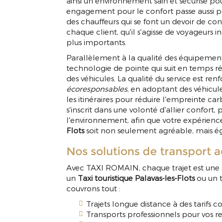
ainsi un environnement sain et sécurisé po
engagement pour le confort passe aussi pa
des chauffeurs qui se font un devoir de con
chaque client, qu'il s'agisse de voyageurs i
plus importants.
Parallèlement à la qualité des équipement
technologie de pointe qui suit en temps ré
des véhicules. La qualité du service est r
écoresponsables
, en adoptant des véhicul
les itinéraires pour réduire l'empreinte 
s'inscrit dans une volonté d'allier confort
l'environnement, afin que votre expérien
Flots
soit non seulement agréable, mais é
Nos solutions de transport 
Avec TAXI ROMAIN, chaque trajet est une s
un
Taxi touristique Palavas-les-Flots
ou un t
couvrons tout :
Trajets longue distance à des tarifs c
Transports professionnels pour vos re