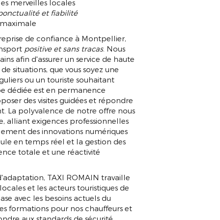
les merveilles locales
ponctualité et fiabilité
té maximale
reprise de confiance à Montpellier,
ansport
positive et sans tracas
. Nous
s afin d'assurer un service de haute
é de situations, que vous soyez une
uliers ou un touriste souhaitant
ipe dédiée est en permanence
oposer des visites guidées et répondre
t. La polyvalence de notre offre nous
ée, alliant exigences professionnelles
alement des innovations numériques
hicule en temps réel et la gestion des
ence totale et une réactivité
d'adaptation, TAXI ROMAIN travaille
locales et les acteurs touristiques de
ase avec les besoins actuels du
s formations pour nos chauffeurs et
ondre aux standards de sécurité