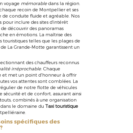
 un voyage
mémorable
dans la région.
chaque recoin de Montpellier et ses
e de conduite fluide et agréable. Nos
 pour inclure des sites d'intérêt
et de découvrir des panoramas
iche en émotions. La maîtrise des
 touristiques telles que les plages de
es de La Grande-Motte garantissent un
sélectionnant des chauffeurs reconnus
alité irréprochable
. Chaque
e et met un point d'honneur à offrir
outes vos attentes sont comblées. La
gulier de notre flotte de véhicules
sécurité et de confort, assurant ainsi
 atouts, combinés à une organisation
er dans le domaine du
Taxi touristique
pelliéraine.
oins spécifiques des
?