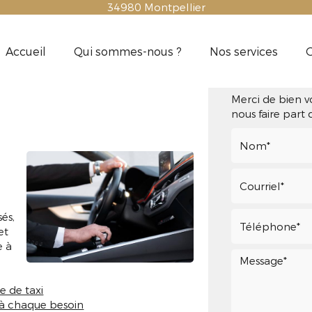
34980
Montpellier
Accueil
Qui sommes-nous ?
Nos services
G
PALAVAS-LES-
Contact
Merci de bien v
nous faire part
sés,
et
e à
e de taxi
 à chaque besoin