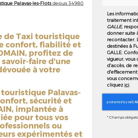
stique Palavas-les-Flots
depuis 34980
Les informatio
traitement in
GALLE
, respo
donner suite 
e de
Taxi touristique
recontacter.
e confort, fiabilité et
destinées à F
OMAIN, profitez de
GALLE. Confo
vigueur, vous
 savoir-faire d'une
d'accès, de re
dévouée à votre
d'effacement 
vous concerne
cliquez
ici
.
 touristique Palavas-
onfort, sécurité et
AIN, implantée à
liée pour tous vos
*
Champs obligato
rofessionnels ou
feurs expérimentés et